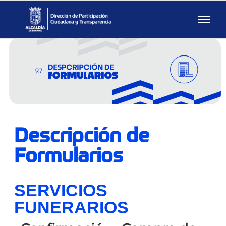
Transparencia
MUPA
Municipio
de
Panamá
Descripción de
Formularios
SERVICIOS
FUNERARIOS